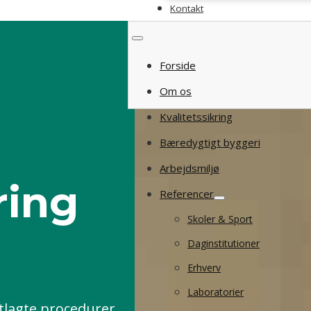
Kontakt
Forside
Om os
Kvalitetssikring
Bæredygtigt byggeri
Arbejdsmiljø
ring
Referencer
Skoler & Sport
Daginstitutioner
Erhverv
Laboratorier
tlagte procedurer,