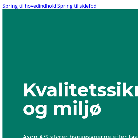
Spring til hovedindhold
Spring til sidefod
Kvalitets­sik
og miljø
Ason A/S styrer byggesagerne efter fas