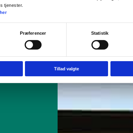
s tjenester.
her
Præferencer
Statistik
Tillad valgte